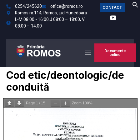
0254/245620
office@romos.ro
CONTACT
Romos nr.114, Romos, jud.Hunedoara
L-M 08:00 - 16:00,J 08:00 – 18:00, V
08:00 – 14:00
Documente
online
Cod etic/deontologic/de
conduită
Page
1
/
15
Zoom
100%