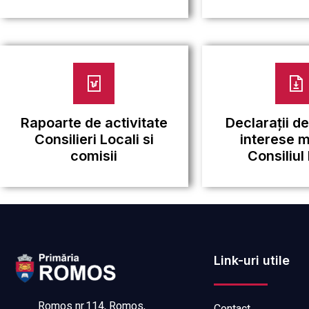
Rapoarte de activitate
Declarații de
Consilieri Locali si
interese 
comisii
Consiliul
Link-uri utile
Romos nr.114, Romos,
Contact