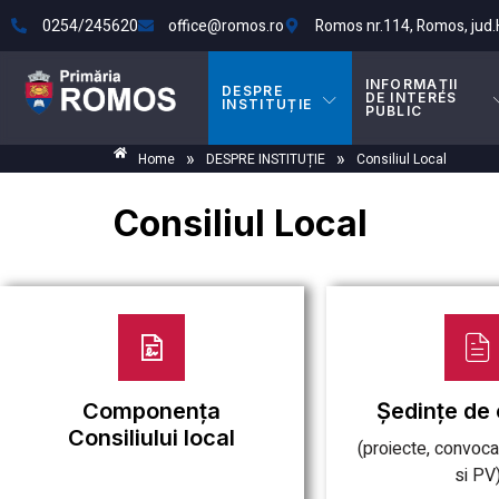
0254/245620
office@romos.ro
Romos nr.114, Romos, jud
INFORMAȚII
DESPRE
DE INTERES
INSTITUȚIE
PUBLIC
»
»
Home
DESPRE INSTITUȚIE
Consiliul Local
Consiliul Local
Componența
Ședințe de 
Consiliului local
(proiecte, convoca
si PV