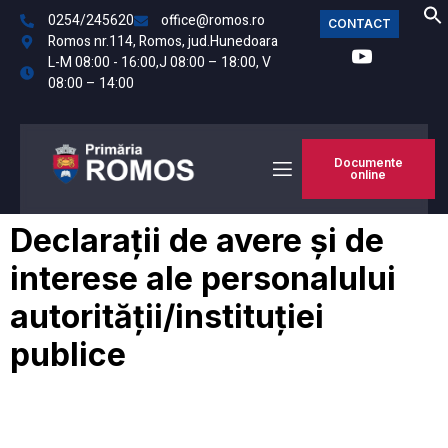
0254/245620
office@romos.ro
CONTACT
Romos nr.114, Romos, jud.Hunedoara
L-M 08:00 - 16:00,J 08:00 – 18:00, V
08:00 – 14:00
Documente
online
Declarații de avere și de
interese ale personalului
autorității/instituției
publice