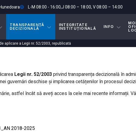
.Hunedoara
L-M 08:00 - 16:00,J 08:00 – 18:00, V 08:00 – 14:00
MO
TRANSPARENȚĂ
INTEGRITATE
INFO
OFI
DECIZIONALĂ
INSTITUȚIONALĂ
LO
e aplicare a Legii nr. 52/2003, republicată
licarea
Legii nr. 52/2003
privind transparența decizională în admi
ei guvernări deschise și implicarea cetățenilor în procesul decizi
ărie, astfel încât să aveți acces la cele mai recente informații. V
003_AN 2018-2025