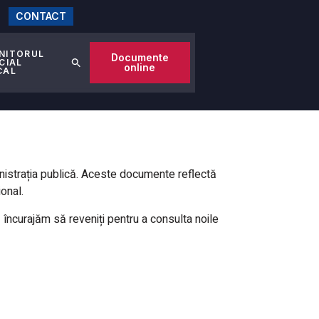
CONTACT
NITORUL
Documente
CIAL
online
CAL
nistrația publică. Aceste documente reflectă
onal.
ă încurajăm să reveniți pentru a consulta noile