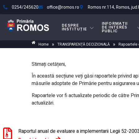
0254/245620
office@romos.ro
Romos nr.114, Romos, jud
INFORMAȚII
DESPRE
DE INTERES
INSTITUȚIE
PUBLIC
»
»
Home
TRANSPARENȚĂ DECIZIONALĂ
Rapoartele d
Stimați cetățeni,
În această secțiune veți găsi rapoartele privind ap
măsurile adoptate de Primărie pentru asigurarea un
Rapoartele vor fi actualizate periodic de către Prim
actualizări.
Raportul anual de evaluare a implementarii Legii 52-2