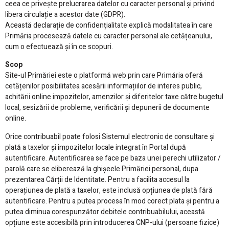
ceea ce privește prelucrarea datelor cu caracter personal și privind
libera circulație a acestor date (GDPR).
Această declarație de confidențialitate explică modalitatea în care
Primăria procesează datele cu caracter personal ale cetățeanului,
cum o efectuează și în ce scopuri.
Scop
Site-ul Primăriei este o platformă web prin care Primăria oferă
cetățenilor posibilitatea acesării informațiilor de interes public,
achitării online impozitelor, amenzilor și diferitelor taxe către bugetul
local, sesizării de probleme, verificării și depunerii de documente
online.
Orice contribuabil poate folosi Sistemul electronic de consultare și
plată a taxelor și impozitelor locale integrat în Portal după
autentificare. Autentificarea se face pe baza unei perechi utilizator /
parolă care se eliberează la ghișeele Primăriei personal, dupa
prezentarea Cărții de Identitate. Pentru a facilita accesul la
operațiunea de plată a taxelor, este inclusă opțiunea de plată fără
autentificare. Pentru a putea procesa în mod corect plata și pentru a
putea diminua corespunzător debitele contribuabilului, această
opțiune este accesibilă prin introducerea CNP-ului (persoane fizice)