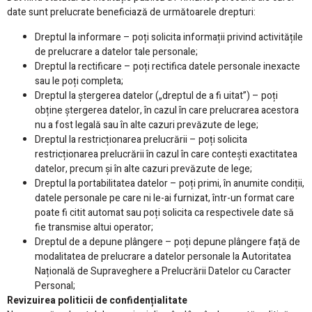
date sunt prelucrate beneficiază de următoarele drepturi:
Dreptul la informare – poți solicita informații privind activitățile
de prelucrare a datelor tale personale;
Dreptul la rectificare – poți rectifica datele personale inexacte
sau le poți completa;
Dreptul la ștergerea datelor („dreptul de a fi uitat”) – poți
obține ștergerea datelor, în cazul în care prelucrarea acestora
nu a fost legală sau în alte cazuri prevăzute de lege;
Dreptul la restricționarea prelucrării – poți solicita
restricționarea prelucrării în cazul în care contești exactitatea
datelor, precum și în alte cazuri prevăzute de lege;
Dreptul la portabilitatea datelor – poți primi, în anumite condiții,
datele personale pe care ni le-ai furnizat, într-un format care
poate fi citit automat sau poți solicita ca respectivele date să
fie transmise altui operator;
Dreptul de a depune plângere – poți depune plângere față de
modalitatea de prelucrare a datelor personale la Autoritatea
Națională de Supraveghere a Prelucrării Datelor cu Caracter
Personal;
Revizuirea politicii de confidențialitate