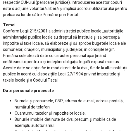
respectiv CUI-ului (persoane juridice). Introducerea acestor coduri
este o acțiune voluntară, liberă și implică acordul utilizatorului pentru
preluarea lor de către Primărie prin Portal.
Temei
Conform Legii 215/2001 a administrației publice locale „autorităţile
administraţiei publice locale au dreptul să instituie şi să perceapă
impozite şi taxe locale, să elaboreze şi să aprobe bugetele locale ale
comunelor, oraşelor, municipiilor şi judeţelor, în condiţiile legii”.
Primăria colectează date cu caracter personal aparținând
cetățeanului pentru a-și îndeplini obligația legală expusă mai sus.
Aceste date se obțin fie în mod direct de la dvs., fie de la alte instituții
publice în acord cu dispozițiile Legii 27/1994 privind impozitele și
taxele locale și a Codului Fiscal.
Date personale procesate
Numele și prenumele, CNP, adresa de e-mail, adresa poștală,
numărul de telefon.
Cuantumul taxelor și impozitelor locale.
Bunurile imobile deținute de dvs. precum și mobile ca de
exemplu autoturismul.