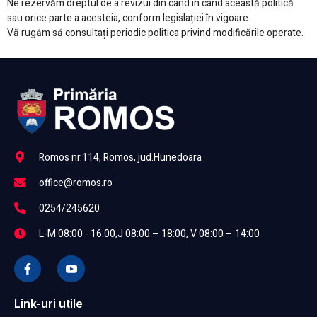
Ne rezervăm dreptul de a revizui din când în când această politică
sau orice parte a acesteia, conform legislației în vigoare.
Vă rugăm să consultați periodic politica privind modificările operate.
Romos nr.114, Romos, jud.Hunedoara
office@romos.ro
0254/245620
L-M 08:00 - 16:00,J 08:00 – 18:00, V 08:00 – 14:00
Link-uri utile