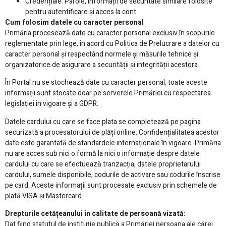
Credențiale: Parole, informații de securitate similare folosite
pentru autentificare și acces la cont.
Cum folosim datele cu caracter personal
Primăria procesează date cu caracter personal exclusiv în scopurile
reglementate prin lege, în acord cu Politica de Prelucrare a datelor cu
caracter personal și respectând normele și măsurile tehnice și
organizatorice de asigurare a securității și integrității acestora.
În Portal nu se stochează date cu caracter personal, toate aceste
informații sunt stocate doar pe serverele Primăriei cu respectarea
legislației în vigoare și a GDPR.
Datele cardului cu care se face plata se completează pe pagina
securizată a procesatorului de plăți online. Confidențialitatea acestor
date este garantată de standardele internaționale în vigoare. Primăria
nu are acces sub nici o formă la nici o informație despre datele
cardului cu care se efectuează tranzacția, datele proprietarului
cardului, sumele disponibile, codurile de activare sau codurile înscrise
pe card. Aceste informații sunt procesate exclusiv prin schemele de
plată VISA și Mastercard.
Drepturile cetățeanului în calitate de persoană vizată:
Dat fiind statutul de instituție publică a Primăriei persoana ale cărei