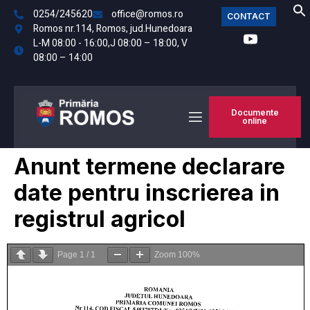
0254/245620
office@romos.ro
CONTACT
Romos nr.114, Romos, jud.Hunedoara
L-M 08:00 - 16:00,J 08:00 – 18:00, V
08:00 – 14:00
Documente
online
Anunt termene declarare
date pentru inscrierea in
registrul agricol
Page
1
/
1
Zoom
100%